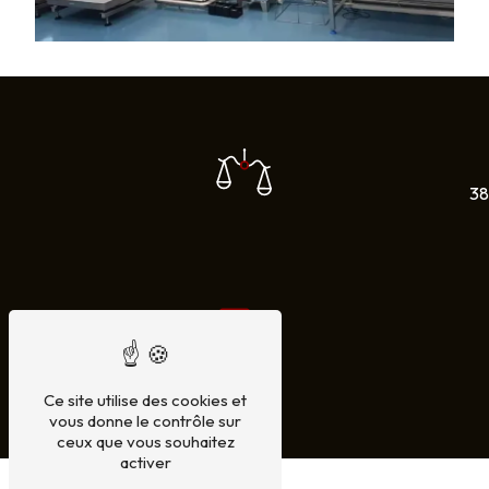
38
Ce site utilise des cookies et
vous donne le contrôle sur
ceux que vous souhaitez
activer