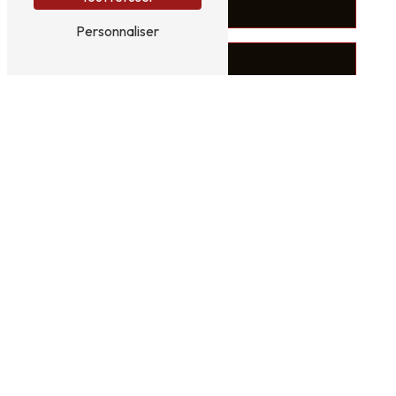
Personnaliser
Vous n'êtes pas un robot, veuillez répondre à cette
question : combien font dix plus trois ?